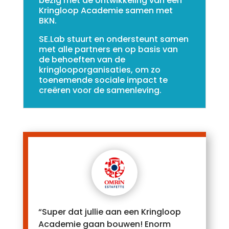
bezig met de ontwikkeling van een
Kringloop Academie samen met
BKN.
SE.Lab stuurt en ondersteunt samen
met alle partners en op basis van
de behoeften van de
kringlooporganisaties, om zo
toenemende sociale impact te
creëren voor de samenleving.
“Super dat jullie aan een Kringloop
Academie gaan bouwen! Enorm