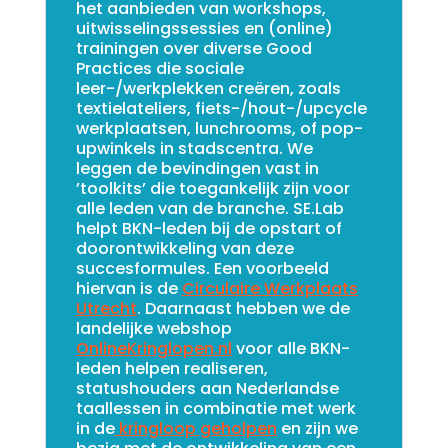
het aanbieden van workshops,
uitwisselings
sessies
en (online)
trainingen over diverse Good
Practices die sociale
leer-/werkplekken creëren, zoals
textielateliers, fiets-/hout-/upcycle
werkplaatsen, lunchrooms, of pop-
upwinkels in stadscentra. We
leggen de bevindingen vast in
’toolkits’ die toegankelijk zijn voor
alle leden van de branche. SE.Lab
helpt BKN-leden bij de opstart of
doorontwikkeling van deze
succesformules. Een voorbeeld
hiervan is de
Circulaire Werkplaats
Utrecht
. Daarnaast hebben we de
landelijke webshop
OnlineKringlopen.nl
voor alle BKN-
leden helpen realiseren,
statushouders aan Nederlandse
taallessen in combinatie met werk
in de
kringloop geholpen
en zijn we