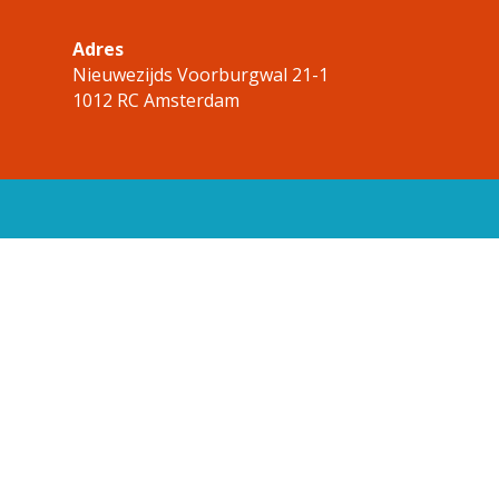
Adres
Nieuwezijds Voorburgwal 21-1
1012 RC Amsterdam